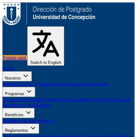
Postula aquí
Switch to English
Inicio
Nosotros
Quiénes Somos
Acreditación de programas
Indicadores
Programas
Aranceles
Doctorados
Magíster
Especialidades de la Salud
Buscar
Programas y Académicos
Beneficios
Programa de Apoyo
Becas
Reglamentos
Doctorado y Magíster
Especialidades de Enfermería
Especialidades