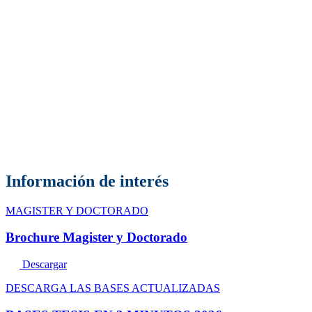
Magíster
Ver más
Información de interés
MAGISTER Y DOCTORADO
Brochure Magister y Doctorado
Especialidades
Descargar
DESCARGA LAS BASES ACTUALIZADAS
Ver más