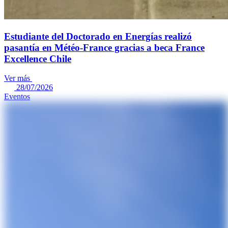
Estudiante del Doctorado en Energías realizó
pasantía en Météo-France gracias a beca France
Excellence Chile
Ver más
28/07/2026
Eventos