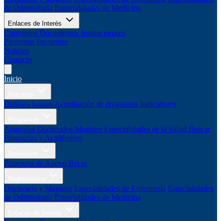
de Odontología
Especialidades de Medicina
Enlaces de Interés
Convenios
Documentos Institucionales
Preguntas frecuentes
Noticias
Contacto
Inicio
Nosotros
Quiénes Somos
Acreditación de programas
Indicadores
Programas
Aranceles
Doctorados
Magíster
Especialidades de la Salud
Buscar
Programas y Académicos
Beneficios
Programa de Apoyo
Becas
Reglamentos
Doctorado y Magíster
Especialidades de Enfermería
Especialidades
de Odontología
Especialidades de Medicina
Enlaces de Interés