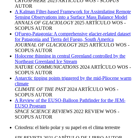
CRYOSPHERE
2025
ARTÍCULO
WOS - SCOPUS
AUTOR
A Kalman Filter-based Framework for Assimilating Remote
Sensing Observations into a Surface Mass Balance Model
ANNALS OF GLACIOLOGY
2025
ARTÍCULO
WOS -
SCOPUS
AUTOR
QFuego-Patagonia: A comprehensive glacier-related dataset
for Patagonia and Tierra del Fuego, South America
JOURNAL OF GLACIOLOGY
2025
ARTÍCULO
WOS -
SCOPUS
AUTOR
Holocene thinning in central Greenland controlled by the
Northeast Greenland Ice Stream
NATURE COMMUNICATIONS
2024
ARTÍCULO
WOS -
SCOPUS
AUTOR
Antarctic tipping points triggered by the mid-Pliocene warm
climate
CLIMATE OF THE PAST
2024
ARTÍCULO
WOS -
SCOPUS
AUTOR
A Review of the EUSO-Balloon Pathfinder for the JEM-
EUSO Program
SPACE SCIENCE REVIEWS
2022
REVIEW
WOS -
SCOPUS
AUTOR
Criosfera: el hielo polar y su papel en el clima terrestre
SIN REVISTA
2021
CAPÍTULO DE LIBRO
AUTOR