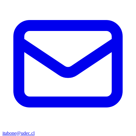
itabone@udec.cl