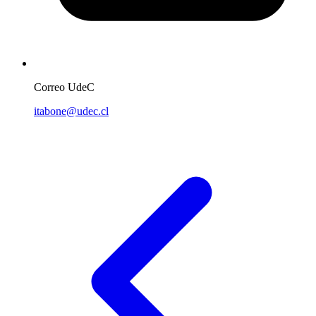
Correo UdeC
itabone@udec.cl