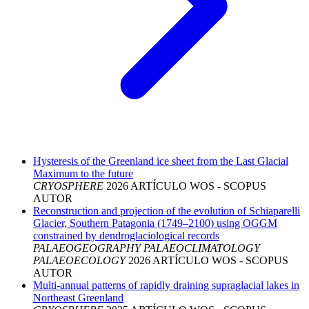
Hysteresis of the Greenland ice sheet from the Last Glacial
Maximum to the future
CRYOSPHERE
2026
ARTÍCULO
WOS - SCOPUS
AUTOR
Reconstruction and projection of the evolution of Schiaparelli
Glacier, Southern Patagonia (1749–2100) using OGGM
constrained by dendroglaciological records
PALAEOGEOGRAPHY PALAEOCLIMATOLOGY
PALAEOECOLOGY
2026
ARTÍCULO
WOS - SCOPUS
AUTOR
Multi-annual patterns of rapidly draining supraglacial lakes in
Northeast Greenland