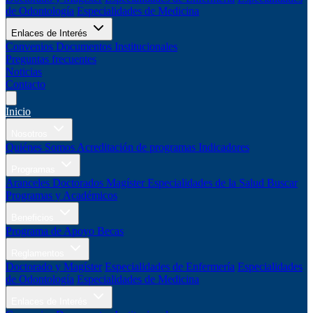
de Odontología
Especialidades de Medicina
Enlaces de Interés
Convenios
Documentos Institucionales
Preguntas frecuentes
Noticias
Contacto
Inicio
Nosotros
Quiénes Somos
Acreditación de programas
Indicadores
Programas
Aranceles
Doctorados
Magíster
Especialidades de la Salud
Buscar
Programas y Académicos
Beneficios
Programa de Apoyo
Becas
Reglamentos
Doctorado y Magíster
Especialidades de Enfermería
Especialidades
de Odontología
Especialidades de Medicina
Enlaces de Interés