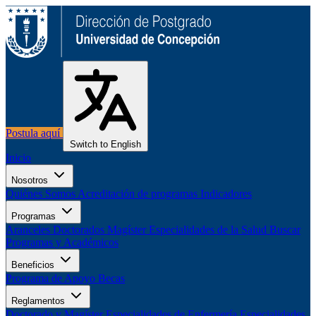
Postula aquí
Switch to English
Inicio
Nosotros
Quiénes Somos
Acreditación de programas
Indicadores
Programas
Aranceles
Doctorados
Magíster
Especialidades de la Salud
Buscar
Programas y Académicos
Beneficios
Programa de Apoyo
Becas
Reglamentos
Doctorado y Magíster
Especialidades de Enfermería
Especialidades