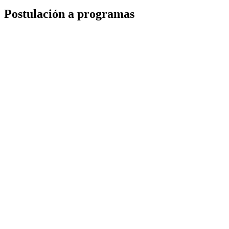
Postulación a programas
REGISTRARSE
INICIAR SESIÓN
Para ingresar a: