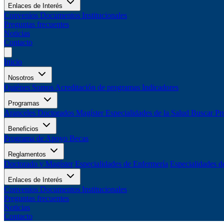
Enlaces de Interés
Convenios
Documentos Institucionales
Preguntas frecuentes
Noticias
Contacto
Inicio
Nosotros
Quiénes Somos
Acreditación de programas
Indicadores
Programas
Aranceles
Doctorados
Magíster
Especialidades de la Salud
Buscar Pr
Beneficios
Programa de Apoyo
Becas
Reglamentos
Doctorado y Magíster
Especialidades de Enfermería
Especialidades d
Enlaces de Interés
Convenios
Documentos Institucionales
Preguntas frecuentes
Noticias
Contacto