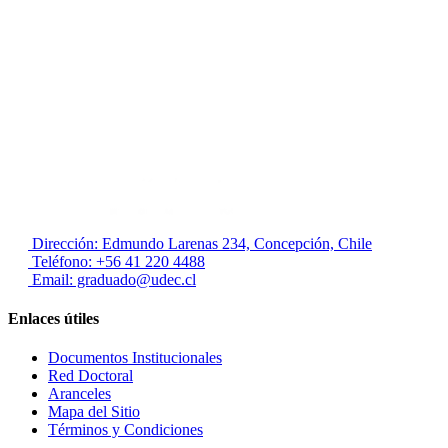
Especialidades salud: fotocopia legalizada del Título Prof
Magister: fotocopia legalizada del grado de Licenciado o 
Doctorado: fotocopia legalizada de grado de Licenciado 
NOTA:
Dirección: Edmundo Larenas 234, Concepción, Chile
Teléfono: +56 41 220 4488
Email: graduado@udec.cl
Enlaces útiles
Documentos Institucionales
Red Doctoral
Aranceles
Mapa del Sitio
Términos y Condiciones