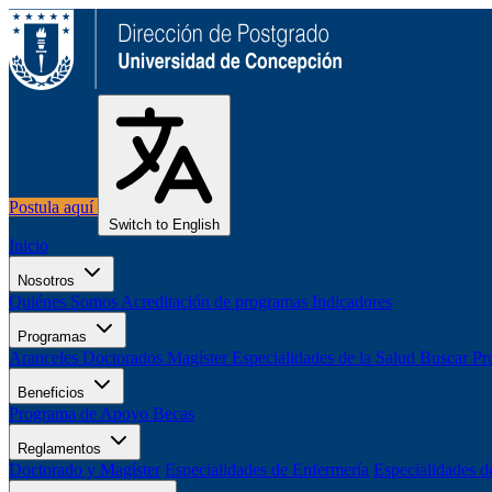
Postula aquí
Switch to English
Inicio
Nosotros
Quiénes Somos
Acreditación de programas
Indicadores
Programas
Aranceles
Doctorados
Magíster
Especialidades de la Salud
Buscar Pr
Beneficios
Programa de Apoyo
Becas
Reglamentos
Doctorado y Magíster
Especialidades de Enfermería
Especialidades d