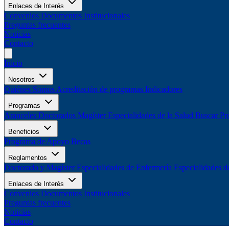
Enlaces de Interés
Convenios
Documentos Institucionales
Preguntas frecuentes
Noticias
Contacto
Inicio
Nosotros
Quiénes Somos
Acreditación de programas
Indicadores
Programas
Aranceles
Doctorados
Magíster
Especialidades de la Salud
Buscar Pr
Beneficios
Programa de Apoyo
Becas
Reglamentos
Doctorado y Magíster
Especialidades de Enfermería
Especialidades d
Enlaces de Interés
Convenios
Documentos Institucionales
Preguntas frecuentes
Noticias
Contacto