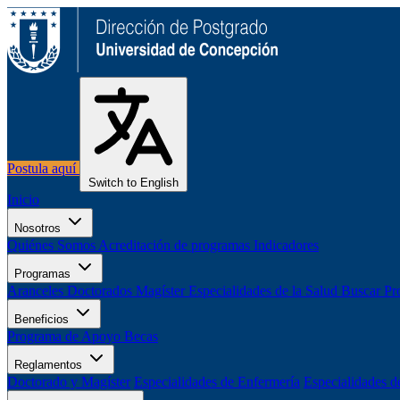
Postula aquí
Switch to English
Inicio
Nosotros
Quiénes Somos
Acreditación de programas
Indicadores
Programas
Aranceles
Doctorados
Magíster
Especialidades de la Salud
Buscar Pr
Beneficios
Programa de Apoyo
Becas
Reglamentos
Doctorado y Magíster
Especialidades de Enfermería
Especialidades d