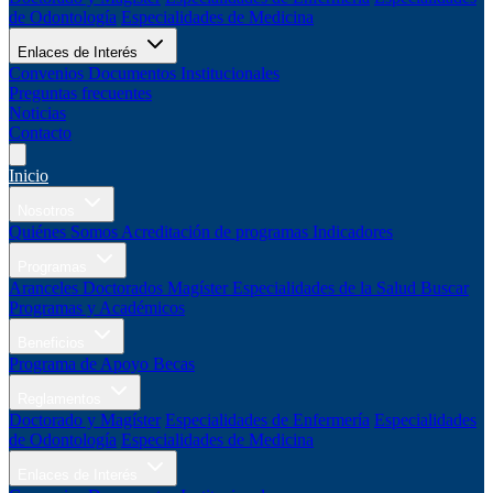
de Odontología
Especialidades de Medicina
Enlaces de Interés
Convenios
Documentos Institucionales
Preguntas frecuentes
Noticias
Contacto
Inicio
Nosotros
Quiénes Somos
Acreditación de programas
Indicadores
Programas
Aranceles
Doctorados
Magíster
Especialidades de la Salud
Buscar
Programas y Académicos
Beneficios
Programa de Apoyo
Becas
Reglamentos
Doctorado y Magíster
Especialidades de Enfermería
Especialidades
de Odontología
Especialidades de Medicina
Enlaces de Interés