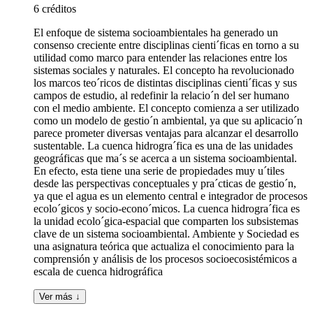
6 créditos
El enfoque de sistema socioambientales ha generado un
consenso creciente entre disciplinas cienti´ficas en torno a su
utilidad como marco para entender las relaciones entre los
sistemas sociales y naturales. El concepto ha revolucionado
los marcos teo´ricos de distintas disciplinas cienti´ficas y sus
campos de estudio, al redefinir la relacio´n del ser humano
con el medio ambiente. El concepto comienza a ser utilizado
como un modelo de gestio´n ambiental, ya que su aplicacio´n
parece prometer diversas ventajas para alcanzar el desarrollo
sustentable. La cuenca hidrogra´fica es una de las unidades
geográficas que ma´s se acerca a un sistema socioambiental.
En efecto, esta tiene una serie de propiedades muy u´tiles
desde las perspectivas conceptuales y pra´cticas de gestio´n,
ya que el agua es un elemento central e integrador de procesos
ecolo´gicos y socio-econo´micos. La cuenca hidrogra´fica es
la unidad ecolo´gica-espacial que comparten los subsistemas
clave de un sistema socioambiental. Ambiente y Sociedad es
una asignatura teórica que actualiza el conocimiento para la
comprensión y análisis de los procesos socioecosistémicos a
escala de cuenca hidrográfica
Ver más ↓