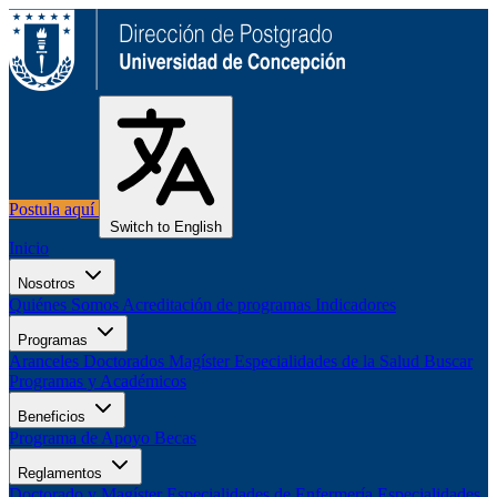
Postula aquí
Switch to English
Inicio
Nosotros
Quiénes Somos
Acreditación de programas
Indicadores
Programas
Aranceles
Doctorados
Magíster
Especialidades de la Salud
Buscar
Programas y Académicos
Beneficios
Programa de Apoyo
Becas
Reglamentos
Doctorado y Magíster
Especialidades de Enfermería
Especialidades