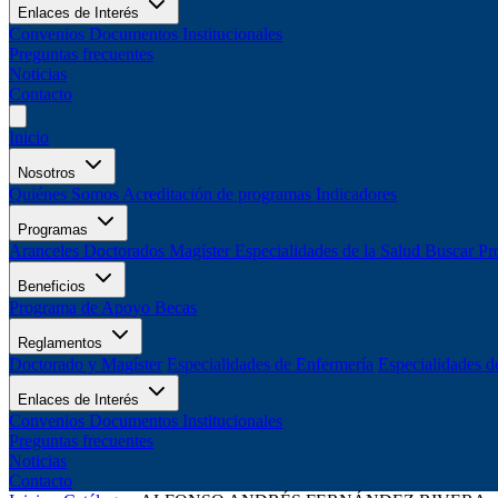
Enlaces de Interés
Convenios
Documentos Institucionales
Preguntas frecuentes
Noticias
Contacto
Inicio
Nosotros
Quiénes Somos
Acreditación de programas
Indicadores
Programas
Aranceles
Doctorados
Magíster
Especialidades de la Salud
Buscar Pr
Beneficios
Programa de Apoyo
Becas
Reglamentos
Doctorado y Magíster
Especialidades de Enfermería
Especialidades d
Enlaces de Interés
Convenios
Documentos Institucionales
Preguntas frecuentes
Noticias
Contacto