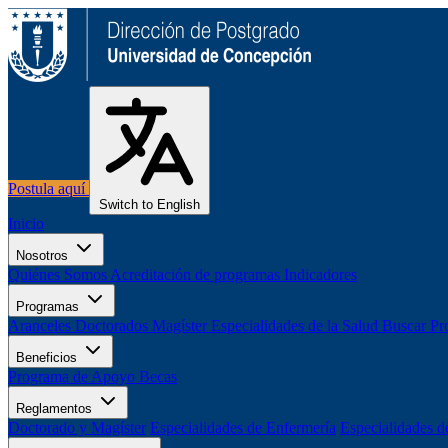
Postula aquí
Switch to English
Inicio
Nosotros
Quiénes Somos
Acreditación de programas
Indicadores
Programas
Aranceles
Doctorados
Magíster
Especialidades de la Salud
Buscar Pr
Beneficios
Programa de Apoyo
Becas
Reglamentos
Doctorado y Magíster
Especialidades de Enfermería
Especialidades d