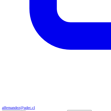
alfernandez@udec.cl