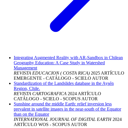
Integrating Augmented Reality with AR-Sandbox in Chilean
Geography Education: A Case Study in Watershed
Management
REVISTA EDUCACION ( COSTA RICA)
2025
ARTÍCULO
EMERGENTE - CATÁLOGO - SCIELO
AUTOR
Standardization of the Landslides database in the Aysén
Region, Chile.
REVISTA CARTOGRAFICA
2024
ARTÍCULO
CATÁLOGO - SCIELO - SCOPUS
AUTOR
Sunshine around the middle Earth: relief inversion less
prevalent in satellite images in the near-south of the Equator
than on the Equator
INTERNATIONAL JOURNAL OF DIGITAL EARTH
2024
ARTÍCULO
WOS - SCOPUS
AUTOR