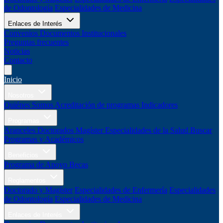
de Odontología
Especialidades de Medicina
Enlaces de Interés
Convenios
Documentos Institucionales
Preguntas frecuentes
Noticias
Contacto
Inicio
Nosotros
Quiénes Somos
Acreditación de programas
Indicadores
Programas
Aranceles
Doctorados
Magíster
Especialidades de la Salud
Buscar
Programas y Académicos
Beneficios
Programa de Apoyo
Becas
Reglamentos
Doctorado y Magíster
Especialidades de Enfermería
Especialidades
de Odontología
Especialidades de Medicina
Enlaces de Interés