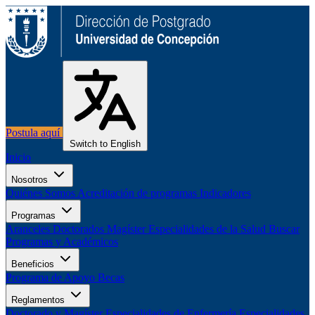
Postula aquí
Switch to English
Inicio
Nosotros
Quiénes Somos
Acreditación de programas
Indicadores
Programas
Aranceles
Doctorados
Magíster
Especialidades de la Salud
Buscar
Programas y Académicos
Beneficios
Programa de Apoyo
Becas
Reglamentos
Doctorado y Magíster
Especialidades de Enfermería
Especialidades