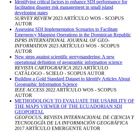
Identifying critical factors to enhance SDI performance for
facilitating disaster risk management in small island
developing states
SURVEY REVIEW
2023
ARTÍCULO
WOS - SCOPUS
AUTOR
Assessing SDI Implementation Scenarios to Facilitate
Emergency Mapping Operations in the Dominican Republic
ISPRS INTERNATIONAL JOURNAL OF GEO-
INFORMATION
2023
ARTÍCULO
WOS - SCOPUS
AUTOR
New steps against scientific gerrymandering: A new
operational definition of geographic information science
REVISTA CARTOGRAFICA
2023
ARTÍCULO
CATÁLOGO - SCIELO - SCOPUS
AUTOR
Building a Gold Standard Dataset to Identify Articles About
Geographic Information Science
IEEE ACCESS
2022
ARTÍCULO
WOS - SCOPUS
AUTOR
METHODOLOGY TO EVALUATE THE USABILITY OF
THE MAPS VIEWER OF THE ECUADORIAN SDI
GEOPORTAL
GEOFOCUS. REVISTA INTERNACIONAL DE CIENCIA Y
TECNOLOGÍA DE LA INFORMACIÓN GEOGRÁFICA
2017
ARTÍCULO
EMERGENTE
AUTOR