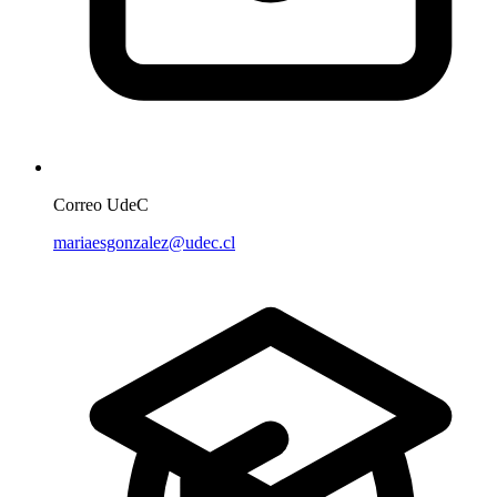
Correo UdeC
mariaesgonzalez@udec.cl