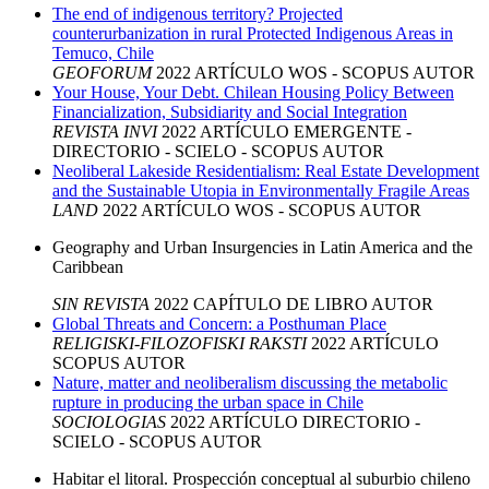
The end of indigenous territory? Projected
counterurbanization in rural Protected Indigenous Areas in
Temuco, Chile
GEOFORUM
2022
ARTÍCULO
WOS - SCOPUS
AUTOR
Your House, Your Debt. Chilean Housing Policy Between
Financialization, Subsidiarity and Social Integration
REVISTA INVI
2022
ARTÍCULO
EMERGENTE -
DIRECTORIO - SCIELO - SCOPUS
AUTOR
Neoliberal Lakeside Residentialism: Real Estate Development
and the Sustainable Utopia in Environmentally Fragile Areas
LAND
2022
ARTÍCULO
WOS - SCOPUS
AUTOR
Geography and Urban Insurgencies in Latin America and the
Caribbean
SIN REVISTA
2022
CAPÍTULO DE LIBRO
AUTOR
Global Threats and Concern: a Posthuman Place
RELIGISKI-FILOZOFISKI RAKSTI
2022
ARTÍCULO
SCOPUS
AUTOR
Nature, matter and neoliberalism discussing the metabolic
rupture in producing the urban space in Chile
SOCIOLOGIAS
2022
ARTÍCULO
DIRECTORIO -
SCIELO - SCOPUS
AUTOR
Habitar el litoral. Prospección conceptual al suburbio chileno