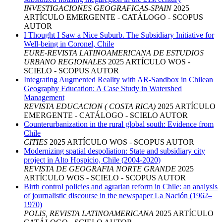
INVESTIGACIONES GEOGRAFICAS-SPAIN
2025
ARTÍCULO
EMERGENTE - CATÁLOGO - SCOPUS
AUTOR
I Thought I Saw a Nice Suburb. The Subsidiary Initiative for
Well-being in Coronel, Chile
EURE-REVISTA LATINOAMERICANA DE ESTUDIOS
URBANO REGIONALES
2025
ARTÍCULO
WOS -
SCIELO - SCOPUS
AUTOR
Integrating Augmented Reality with AR-Sandbox in Chilean
Geography Education: A Case Study in Watershed
Management
REVISTA EDUCACION ( COSTA RICA)
2025
ARTÍCULO
EMERGENTE - CATÁLOGO - SCIELO
AUTOR
Counterurbanization in the rural global south: Evidence from
Chile
CITIES
2025
ARTÍCULO
WOS - SCOPUS
AUTOR
Modernizing spatial despoliation: State and subsidiary city
project in Alto Hospicio, Chile (2004-2020)
REVISTA DE GEOGRAFIA NORTE GRANDE
2025
ARTÍCULO
WOS - SCIELO - SCOPUS
AUTOR
Birth control policies and agrarian reform in Chile: an analysis
of journalistic discourse in the newspaper La Nación (1962–
1970)
POLIS, REVISTA LATINOAMERICANA
2025
ARTÍCULO