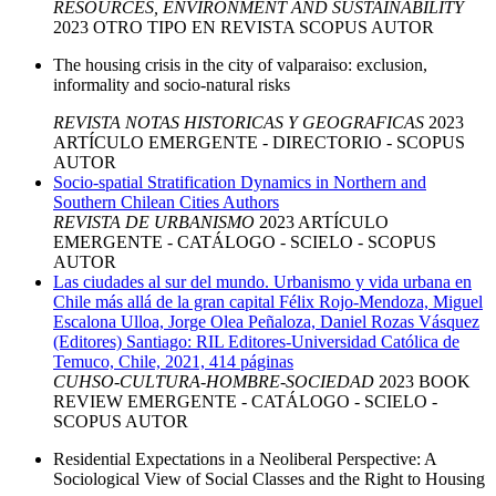
RESOURCES, ENVIRONMENT AND SUSTAINABILITY
2023
OTRO TIPO EN REVISTA
SCOPUS
AUTOR
The housing crisis in the city of valparaiso: exclusion,
informality and socio-natural risks
REVISTA NOTAS HISTORICAS Y GEOGRAFICAS
2023
ARTÍCULO
EMERGENTE - DIRECTORIO - SCOPUS
AUTOR
Socio-spatial Stratification Dynamics in Northern and
Southern Chilean Cities Authors
REVISTA DE URBANISMO
2023
ARTÍCULO
EMERGENTE - CATÁLOGO - SCIELO - SCOPUS
AUTOR
Las ciudades al sur del mundo. Urbanismo y vida urbana en
Chile más allá de la gran capital Félix Rojo-Mendoza, Miguel
Escalona Ulloa, Jorge Olea Peñaloza, Daniel Rozas Vásquez
(Editores) Santiago: RIL Editores-Universidad Católica de
Temuco, Chile, 2021, 414 páginas
CUHSO-CULTURA-HOMBRE-SOCIEDAD
2023
BOOK
REVIEW
EMERGENTE - CATÁLOGO - SCIELO -
SCOPUS
AUTOR
Residential Expectations in a Neoliberal Perspective: A
Sociological View of Social Classes and the Right to Housing