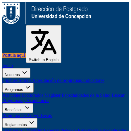
Postula aquí
Switch to English
Inicio
Nosotros
Quiénes Somos
Acreditación de programas
Indicadores
Programas
Aranceles
Doctorados
Magíster
Especialidades de la Salud
Buscar
Programas y Académicos
Beneficios
Programa de Apoyo
Becas
Reglamentos
Doctorado y Magíster
Especialidades de Enfermería
Especialidades