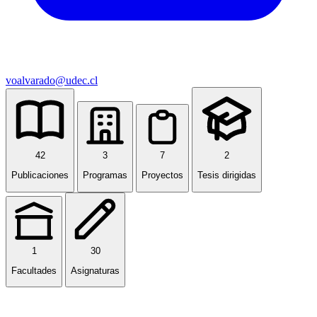
voalvarado@udec.cl
42
3
7
2
Publicaciones
Programas
Proyectos
Tesis dirigidas
1
30
Facultades
Asignaturas