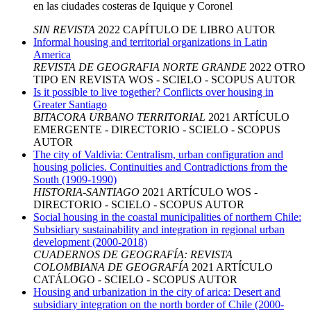
en las ciudades costeras de Iquique y Coronel
SIN REVISTA
2022
CAPÍTULO DE LIBRO
AUTOR
Informal housing and territorial organizations in Latin
America
REVISTA DE GEOGRAFIA NORTE GRANDE
2022
OTRO
TIPO EN REVISTA
WOS - SCIELO - SCOPUS
AUTOR
Is it possible to live together? Conflicts over housing in
Greater Santiago
BITACORA URBANO TERRITORIAL
2021
ARTÍCULO
EMERGENTE - DIRECTORIO - SCIELO - SCOPUS
AUTOR
The city of Valdivia: Centralism, urban configuration and
housing policies. Continuities and Contradictions from the
South (1909-1990)
HISTORIA-SANTIAGO
2021
ARTÍCULO
WOS -
DIRECTORIO - SCIELO - SCOPUS
AUTOR
Social housing in the coastal municipalities of northern Chile:
Subsidiary sustainability and integration in regional urban
development (2000-2018)
CUADERNOS DE GEOGRAFÍA: REVISTA
COLOMBIANA DE GEOGRAFÍA
2021
ARTÍCULO
CATÁLOGO - SCIELO - SCOPUS
AUTOR
Housing and urbanization in the city of arica: Desert and
subsidiary integration on the north border of Chile (2000-