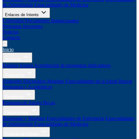
de Odontología
Especialidades de Medicina
Enlaces de Interés
Convenios
Documentos Institucionales
Preguntas frecuentes
Noticias
Contacto
Inicio
Nosotros
Quiénes Somos
Acreditación de programas
Indicadores
Programas
Aranceles
Doctorados
Magíster
Especialidades de la Salud
Buscar
Programas y Académicos
Beneficios
Programa de Apoyo
Becas
Reglamentos
Doctorado y Magíster
Especialidades de Enfermería
Especialidades
de Odontología
Especialidades de Medicina
Enlaces de Interés