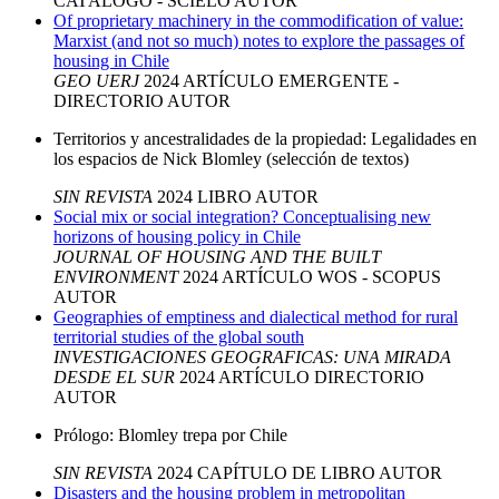
CATÁLOGO - SCIELO
AUTOR
Of proprietary machinery in the commodification of value:
Marxist (and not so much) notes to explore the passages of
housing in Chile
GEO UERJ
2024
ARTÍCULO
EMERGENTE -
DIRECTORIO
AUTOR
Territorios y ancestralidades de la propiedad: Legalidades en
los espacios de Nick Blomley (selección de textos)
SIN REVISTA
2024
LIBRO
AUTOR
Social mix or social integration? Conceptualising new
horizons of housing policy in Chile
JOURNAL OF HOUSING AND THE BUILT
ENVIRONMENT
2024
ARTÍCULO
WOS - SCOPUS
AUTOR
Geographies of emptiness and dialectical method for rural
territorial studies of the global south
INVESTIGACIONES GEOGRAFICAS: UNA MIRADA
DESDE EL SUR
2024
ARTÍCULO
DIRECTORIO
AUTOR
Prólogo: Blomley trepa por Chile
SIN REVISTA
2024
CAPÍTULO DE LIBRO
AUTOR
Disasters and the housing problem in metropolitan