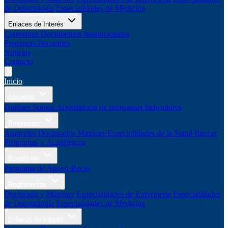
de Odontología
Especialidades de Medicina
Enlaces de Interés
Convenios
Documentos Institucionales
Preguntas frecuentes
Noticias
Contacto
Inicio
Nosotros
Quiénes Somos
Acreditación de programas
Indicadores
Programas
Aranceles
Doctorados
Magíster
Especialidades de la Salud
Buscar
Programas y Académicos
Beneficios
Programa de Apoyo
Becas
Reglamentos
Doctorado y Magíster
Especialidades de Enfermería
Especialidades
de Odontología
Especialidades de Medicina
Enlaces de Interés