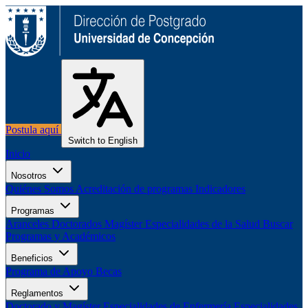
Postula aquí
Switch to English
Inicio
Nosotros
Quiénes Somos
Acreditación de programas
Indicadores
Programas
Aranceles
Doctorados
Magíster
Especialidades de la Salud
Buscar
Programas y Académicos
Beneficios
Programa de Apoyo
Becas
Reglamentos
Doctorado y Magíster
Especialidades de Enfermería
Especialidades