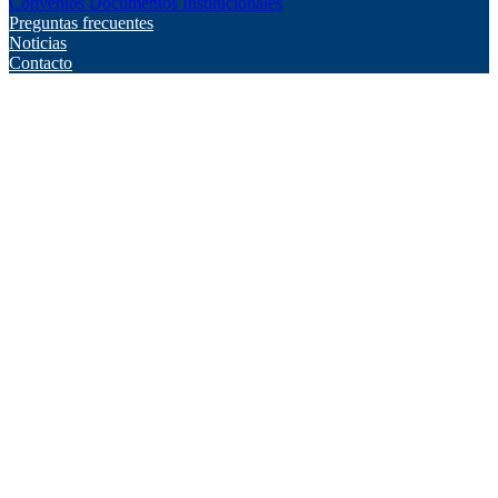
Convenios
Documentos Institucionales
Preguntas frecuentes
Noticias
Contacto
1. Introducción y Objetivo
2. Aceptación de los Términos
3. Protección de Datos Personales
4. Propiedad Intelectual
5. Condiciones de Uso del Sitio
6. Información Académica