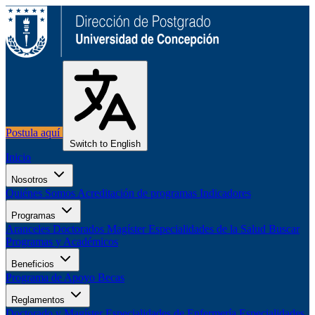
Postula aquí
Switch to English
Inicio
Nosotros
Quiénes Somos
Acreditación de programas
Indicadores
Programas
Aranceles
Doctorados
Magíster
Especialidades de la Salud
Buscar
Programas y Académicos
Beneficios
Programa de Apoyo
Becas
Reglamentos
Doctorado y Magíster
Especialidades de Enfermería
Especialidades