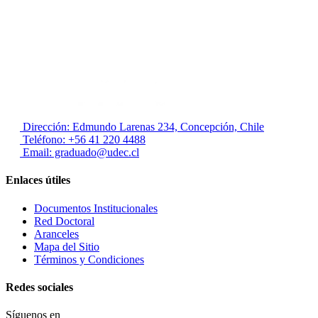
Edmundo Larenas 234, Concepción
Modificaciones a estos Términos
La Universidad de Concepción se reserva el derecho de modificar
estos Términos y Condiciones en cualquier momento. Las
modificaciones entrarán en vigor desde su publicación en este Sitio.
Es responsabilidad del usuario revisar periódicamente estos
términos. El uso continuado del Sitio después de la publicación de
cambios constituye aceptación de los términos modificados.
Dirección: Edmundo Larenas 234, Concepción, Chile
Teléfono: +56 41 220 4488
Email: graduado@udec.cl
Enlaces útiles
Documentos Institucionales
Red Doctoral
Aranceles
Mapa del Sitio
Términos y Condiciones
Redes sociales
Síguenos en