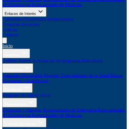
de Odontología
Especialidades de Medicina
Enlaces de Interés
Convenios
Documentos Institucionales
Preguntas frecuentes
Noticias
Contacto
Inicio
Nosotros
Quiénes Somos
Acreditación de programas
Indicadores
Programas
Aranceles
Doctorados
Magíster
Especialidades de la Salud
Buscar
Programas y Académicos
Beneficios
Programa de Apoyo
Becas
Reglamentos
Doctorado y Magíster
Especialidades de Enfermería
Especialidades
de Odontología
Especialidades de Medicina
Enlaces de Interés