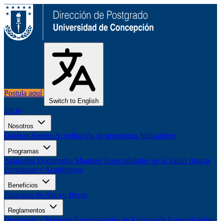
Postula aquí
Switch to English
Inicio
Nosotros
Quiénes Somos
Acreditación de programas
Indicadores
Programas
Aranceles
Doctorados
Magíster
Especialidades de la Salud
Buscar
Programas y Académicos
Beneficios
Programa de Apoyo
Becas
Reglamentos
Doctorado y Magíster
Especialidades de Enfermería
Especialidades