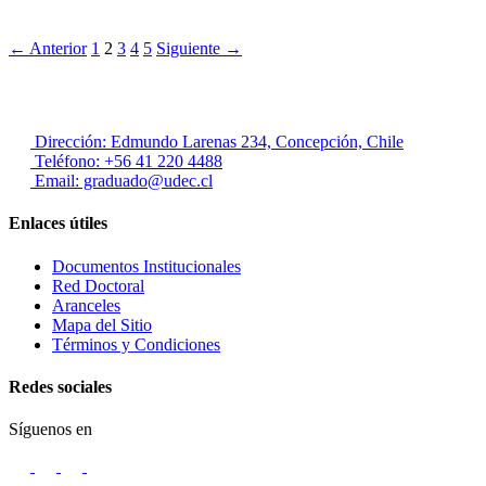
← Anterior
1
2
3
4
5
Siguiente →
Dirección: Edmundo Larenas 234, Concepción, Chile
Teléfono: +56 41 220 4488
Email: graduado@udec.cl
Enlaces útiles
Documentos Institucionales
Red Doctoral
Aranceles
Mapa del Sitio
Términos y Condiciones
Redes sociales
Síguenos en