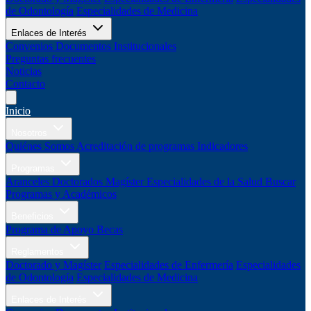
de Odontología
Especialidades de Medicina
Enlaces de Interés
Convenios
Documentos Institucionales
Preguntas frecuentes
Noticias
Contacto
Inicio
Nosotros
Quiénes Somos
Acreditación de programas
Indicadores
Programas
Aranceles
Doctorados
Magíster
Especialidades de la Salud
Buscar
Programas y Académicos
Beneficios
Programa de Apoyo
Becas
Reglamentos
Doctorado y Magíster
Especialidades de Enfermería
Especialidades
de Odontología
Especialidades de Medicina
Enlaces de Interés