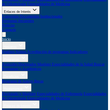
de Odontología
Especialidades de Medicina
Enlaces de Interés
Convenios
Documentos Institucionales
Preguntas frecuentes
Noticias
Contacto
Inicio
Nosotros
Quiénes Somos
Acreditación de programas
Indicadores
Programas
Aranceles
Doctorados
Magíster
Especialidades de la Salud
Buscar
Programas y Académicos
Beneficios
Programa de Apoyo
Becas
Reglamentos
Doctorado y Magíster
Especialidades de Enfermería
Especialidades
de Odontología
Especialidades de Medicina
Enlaces de Interés