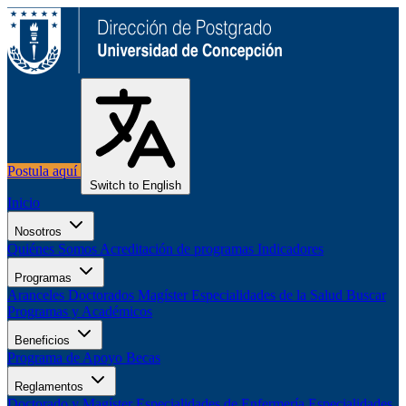
Postula aquí
Switch to English
Inicio
Nosotros
Quiénes Somos
Acreditación de programas
Indicadores
Programas
Aranceles
Doctorados
Magíster
Especialidades de la Salud
Buscar
Programas y Académicos
Beneficios
Programa de Apoyo
Becas
Reglamentos
Doctorado y Magíster
Especialidades de Enfermería
Especialidades