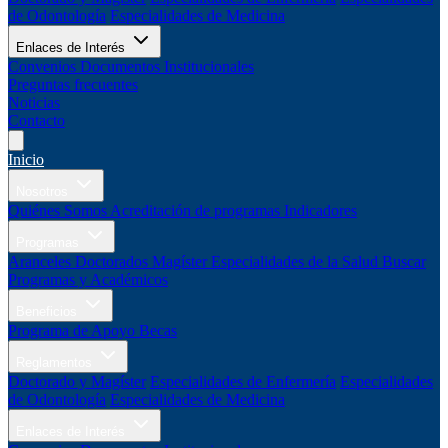
de Odontología
Especialidades de Medicina
Enlaces de Interés
Convenios
Documentos Institucionales
Preguntas frecuentes
Noticias
Contacto
Inicio
Nosotros
Quiénes Somos
Acreditación de programas
Indicadores
Programas
Aranceles
Doctorados
Magíster
Especialidades de la Salud
Buscar
Programas y Académicos
Beneficios
Programa de Apoyo
Becas
Reglamentos
Doctorado y Magíster
Especialidades de Enfermería
Especialidades
de Odontología
Especialidades de Medicina
Enlaces de Interés