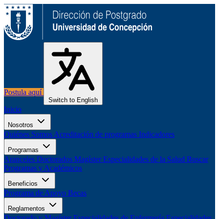
Postula aquí
Switch to English
Inicio
Nosotros
Quiénes Somos
Acreditación de programas
Indicadores
Programas
Aranceles
Doctorados
Magíster
Especialidades de la Salud
Buscar
Programas y Académicos
Beneficios
Programa de Apoyo
Becas
Reglamentos
Doctorado y Magíster
Especialidades de Enfermería
Especialidades