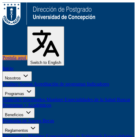
Postula aquí
Switch to English
Inicio
Nosotros
Quiénes Somos
Acreditación de programas
Indicadores
Programas
Aranceles
Doctorados
Magíster
Especialidades de la Salud
Buscar
Programas y Académicos
Beneficios
Programa de Apoyo
Becas
Reglamentos
Doctorado y Magíster
Especialidades de Enfermería
Especialidades