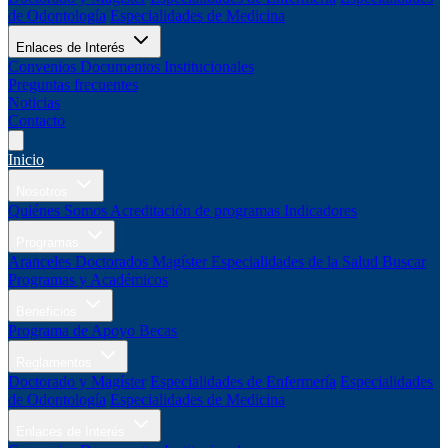
de Odontología
Especialidades de Medicina
Enlaces de Interés
Convenios
Documentos Institucionales
Preguntas frecuentes
Noticias
Contacto
Inicio
Nosotros
Quiénes Somos
Acreditación de programas
Indicadores
Programas
Aranceles
Doctorados
Magíster
Especialidades de la Salud
Buscar
Programas y Académicos
Beneficios
Programa de Apoyo
Becas
Reglamentos
Doctorado y Magíster
Especialidades de Enfermería
Especialidades
de Odontología
Especialidades de Medicina
Enlaces de Interés