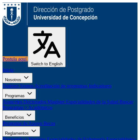
Postula aquí
Switch to English
Inicio
Nosotros
Quiénes Somos
Acreditación de programas
Indicadores
Programas
Aranceles
Doctorados
Magíster
Especialidades de la Salud
Buscar
Programas y Académicos
Beneficios
Programa de Apoyo
Becas
Reglamentos
Doctorado y Magíster
Especialidades de Enfermería
Especialidades