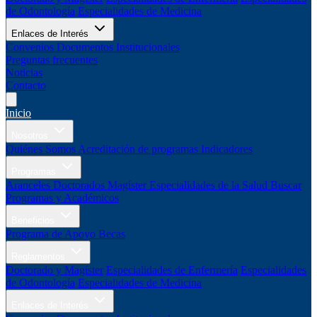
de Odontología
Especialidades de Medicina
Enlaces de Interés
Convenios
Documentos Institucionales
Preguntas frecuentes
Noticias
Contacto
Inicio
Nosotros
Quiénes Somos
Acreditación de programas
Indicadores
Programas
Aranceles
Doctorados
Magíster
Especialidades de la Salud
Buscar
Programas y Académicos
Beneficios
Programa de Apoyo
Becas
Reglamentos
Doctorado y Magíster
Especialidades de Enfermería
Especialidades
de Odontología
Especialidades de Medicina
Enlaces de Interés