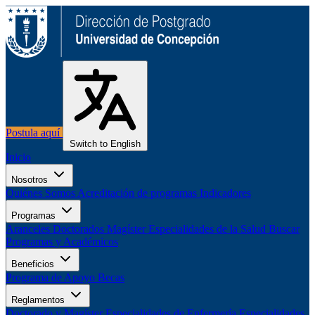
Postula aquí
Switch to English
Inicio
Nosotros
Quiénes Somos
Acreditación de programas
Indicadores
Programas
Aranceles
Doctorados
Magíster
Especialidades de la Salud
Buscar
Programas y Académicos
Beneficios
Programa de Apoyo
Becas
Reglamentos
Doctorado y Magíster
Especialidades de Enfermería
Especialidades