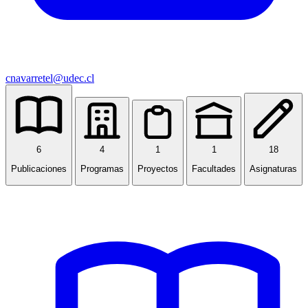
cnavarretel@udec.cl
6
4
1
1
18
Publicaciones
Programas
Proyectos
Facultades
Asignaturas