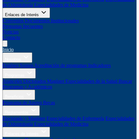
de Odontología
Especialidades de Medicina
Enlaces de Interés
Convenios
Documentos Institucionales
Preguntas frecuentes
Noticias
Contacto
Inicio
Nosotros
Quiénes Somos
Acreditación de programas
Indicadores
Programas
Aranceles
Doctorados
Magíster
Especialidades de la Salud
Buscar
Programas y Académicos
Beneficios
Programa de Apoyo
Becas
Reglamentos
Doctorado y Magíster
Especialidades de Enfermería
Especialidades
de Odontología
Especialidades de Medicina
Enlaces de Interés