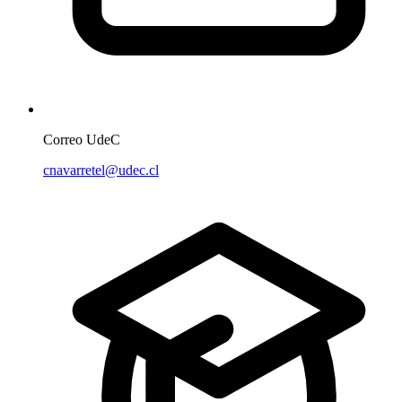
Correo UdeC
cnavarretel@udec.cl