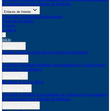
de Odontología
Especialidades de Medicina
Enlaces de Interés
Convenios
Documentos Institucionales
Preguntas frecuentes
Noticias
Contacto
Inicio
Nosotros
Quiénes Somos
Acreditación de programas
Indicadores
Programas
Aranceles
Doctorados
Magíster
Especialidades de la Salud
Buscar
Programas y Académicos
Beneficios
Programa de Apoyo
Becas
Reglamentos
Doctorado y Magíster
Especialidades de Enfermería
Especialidades
de Odontología
Especialidades de Medicina
Enlaces de Interés