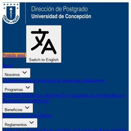
Postula aquí
Switch to English
Inicio
Nosotros
Quiénes Somos
Acreditación de programas
Indicadores
Programas
Aranceles
Doctorados
Magíster
Especialidades de la Salud
Buscar
Programas y Académicos
Beneficios
Programa de Apoyo
Becas
Reglamentos
Doctorado y Magíster
Especialidades de Enfermería
Especialidades