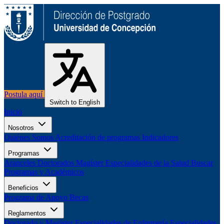
Postula aquí
Switch to English
Inicio
Nosotros
Quiénes Somos
Acreditación de programas
Indicadores
Programas
Aranceles
Doctorados
Magíster
Especialidades de la Salud
Buscar
Programas y Académicos
Beneficios
Programa de Apoyo
Becas
Reglamentos
Doctorado y Magíster
Especialidades de Enfermería
Especialidades