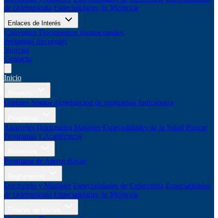
de Odontología
Especialidades de Medicina
Enlaces de Interés
Convenios
Documentos Institucionales
Preguntas frecuentes
Noticias
Contacto
Inicio
Nosotros
Quiénes Somos
Acreditación de programas
Indicadores
Programas
Aranceles
Doctorados
Magíster
Especialidades de la Salud
Buscar
Programas y Académicos
Beneficios
Programa de Apoyo
Becas
Reglamentos
Doctorado y Magíster
Especialidades de Enfermería
Especialidades
de Odontología
Especialidades de Medicina
Enlaces de Interés