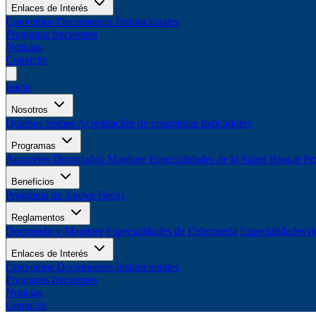
Enlaces de Interés
Convenios
Documentos Institucionales
Preguntas frecuentes
Noticias
Contacto
Inicio
Nosotros
Quiénes Somos
Acreditación de programas
Indicadores
Programas
Aranceles
Doctorados
Magíster
Especialidades de la Salud
Buscar Pr
Beneficios
Programa de Apoyo
Becas
Reglamentos
Doctorado y Magíster
Especialidades de Enfermería
Especialidades d
Enlaces de Interés
Convenios
Documentos Institucionales
Preguntas frecuentes
Noticias
Contacto