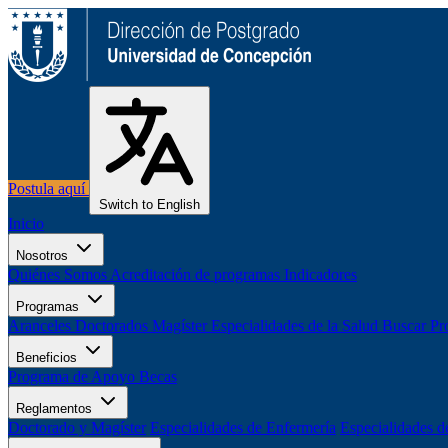
Postula aquí
Switch to English
Inicio
Nosotros
Quiénes Somos
Acreditación de programas
Indicadores
Programas
Aranceles
Doctorados
Magíster
Especialidades de la Salud
Buscar Pr
Beneficios
Programa de Apoyo
Becas
Reglamentos
Doctorado y Magíster
Especialidades de Enfermería
Especialidades d