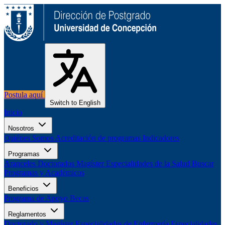
Postula aquí
Switch to English
Inicio
Nosotros
Quiénes Somos
Acreditación de programas
Indicadores
Programas
Aranceles
Doctorados
Magíster
Especialidades de la Salud
Buscar
Programas y Académicos
Beneficios
Programa de Apoyo
Becas
Reglamentos
Doctorado y Magíster
Especialidades de Enfermería
Especialidades