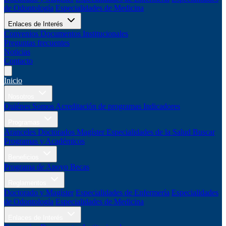
de Odontología
Especialidades de Medicina
Enlaces de Interés
Convenios
Documentos Institucionales
Preguntas frecuentes
Noticias
Contacto
Inicio
Nosotros
Quiénes Somos
Acreditación de programas
Indicadores
Programas
Aranceles
Doctorados
Magíster
Especialidades de la Salud
Buscar
Programas y Académicos
Beneficios
Programa de Apoyo
Becas
Reglamentos
Doctorado y Magíster
Especialidades de Enfermería
Especialidades
de Odontología
Especialidades de Medicina
Enlaces de Interés