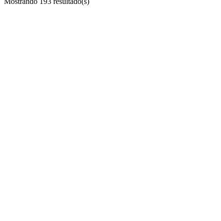
Mostrando
193
resultado(s)
13/02/2026
academica