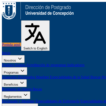
Postula aquí
Switch to English
Inicio
Nosotros
Quiénes Somos
Acreditación de programas
Indicadores
Programas
Aranceles
Doctorados
Magíster
Especialidades de la Salud
Buscar Pr
Beneficios
Programa de Apoyo
Becas
Reglamentos
Doctorado y Magíster
Especialidades de Enfermería
Especialidades d