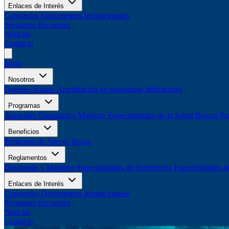
Enlaces de Interés
Convenios
Documentos Institucionales
Preguntas frecuentes
Noticias
Contacto
Inicio
Nosotros
Quiénes Somos
Acreditación de programas
Indicadores
Programas
Aranceles
Doctorados
Magíster
Especialidades de la Salud
Buscar Pr
Beneficios
Programa de Apoyo
Becas
Reglamentos
Doctorado y Magíster
Especialidades de Enfermería
Especialidades d
Enlaces de Interés
Convenios
Documentos Institucionales
Preguntas frecuentes
Noticias
Contacto