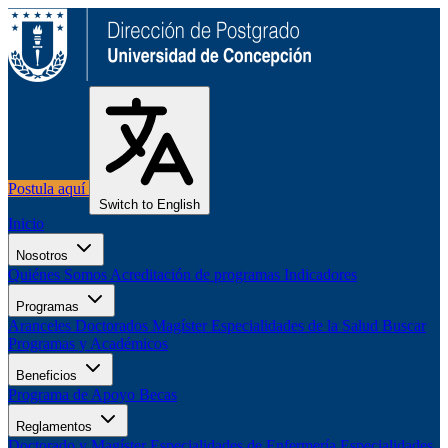
Postula aquí
Switch to English
Inicio
Nosotros
Quiénes Somos
Acreditación de programas
Indicadores
Programas
Aranceles
Doctorados
Magíster
Especialidades de la Salud
Buscar
Programas y Académicos
Beneficios
Programa de Apoyo
Becas
Reglamentos
Doctorado y Magíster
Especialidades de Enfermería
Especialidades