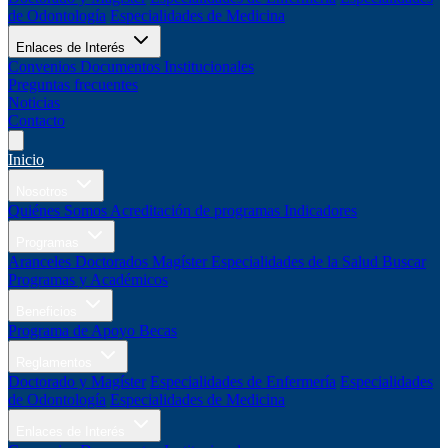
de Odontología
Especialidades de Medicina
Enlaces de Interés
Convenios
Documentos Institucionales
Preguntas frecuentes
Noticias
Contacto
Inicio
Nosotros
Quiénes Somos
Acreditación de programas
Indicadores
Programas
Aranceles
Doctorados
Magíster
Especialidades de la Salud
Buscar
Programas y Académicos
Beneficios
Programa de Apoyo
Becas
Reglamentos
Doctorado y Magíster
Especialidades de Enfermería
Especialidades
de Odontología
Especialidades de Medicina
Enlaces de Interés