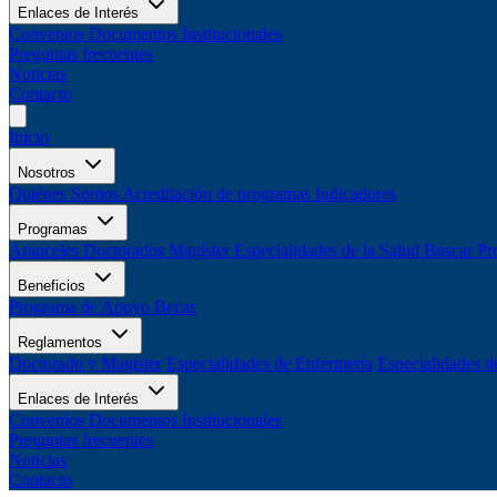
Enlaces de Interés
Convenios
Documentos Institucionales
Preguntas frecuentes
Noticias
Contacto
Inicio
Nosotros
Quiénes Somos
Acreditación de programas
Indicadores
Programas
Aranceles
Doctorados
Magíster
Especialidades de la Salud
Buscar Pr
Beneficios
Programa de Apoyo
Becas
Reglamentos
Doctorado y Magíster
Especialidades de Enfermería
Especialidades d
Enlaces de Interés
Convenios
Documentos Institucionales
Preguntas frecuentes
Noticias
Contacto