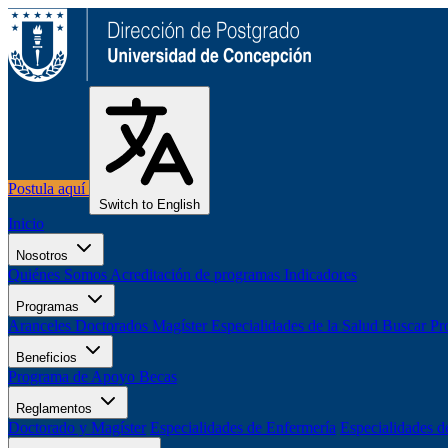
Postula aquí
Switch to English
Inicio
Nosotros
Quiénes Somos
Acreditación de programas
Indicadores
Programas
Aranceles
Doctorados
Magíster
Especialidades de la Salud
Buscar Pr
Beneficios
Programa de Apoyo
Becas
Reglamentos
Doctorado y Magíster
Especialidades de Enfermería
Especialidades d