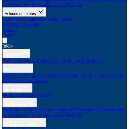
de Odontología
Especialidades de Medicina
Enlaces de Interés
Convenios
Documentos Institucionales
Preguntas frecuentes
Noticias
Contacto
Inicio
Nosotros
Quiénes Somos
Acreditación de programas
Indicadores
Programas
Aranceles
Doctorados
Magíster
Especialidades de la Salud
Buscar
Programas y Académicos
Beneficios
Programa de Apoyo
Becas
Reglamentos
Doctorado y Magíster
Especialidades de Enfermería
Especialidades
de Odontología
Especialidades de Medicina
Enlaces de Interés