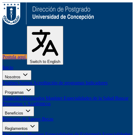
Postula aquí
Switch to English
Inicio
Nosotros
Quiénes Somos
Acreditación de programas
Indicadores
Programas
Aranceles
Doctorados
Magíster
Especialidades de la Salud
Buscar
Programas y Académicos
Beneficios
Programa de Apoyo
Becas
Reglamentos
Doctorado y Magíster
Especialidades de Enfermería
Especialidades