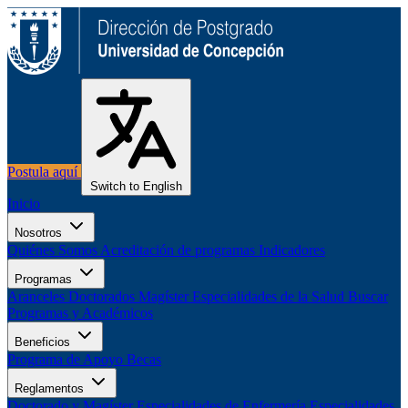
Postula aquí
Switch to English
Inicio
Nosotros
Quiénes Somos
Acreditación de programas
Indicadores
Programas
Aranceles
Doctorados
Magíster
Especialidades de la Salud
Buscar
Programas y Académicos
Beneficios
Programa de Apoyo
Becas
Reglamentos
Doctorado y Magíster
Especialidades de Enfermería
Especialidades