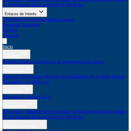
de Odontología
Especialidades de Medicina
Enlaces de Interés
Convenios
Documentos Institucionales
Preguntas frecuentes
Noticias
Contacto
Inicio
Nosotros
Quiénes Somos
Acreditación de programas
Indicadores
Programas
Aranceles
Doctorados
Magíster
Especialidades de la Salud
Buscar
Programas y Académicos
Beneficios
Programa de Apoyo
Becas
Reglamentos
Doctorado y Magíster
Especialidades de Enfermería
Especialidades
de Odontología
Especialidades de Medicina
Enlaces de Interés