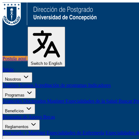
Postula aquí
Switch to English
Inicio
Nosotros
Quiénes Somos
Acreditación de programas
Indicadores
Programas
Aranceles
Doctorados
Magíster
Especialidades de la Salud
Buscar Pr
Beneficios
Programa de Apoyo
Becas
Reglamentos
Doctorado y Magíster
Especialidades de Enfermería
Especialidades d