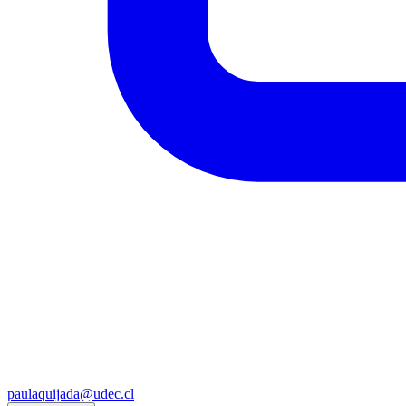
paulaquijada@udec.cl