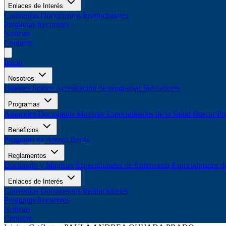
Enlaces de Interés
Convenios
Documentos Institucionales
Preguntas frecuentes
Noticias
Contacto
Inicio
Nosotros
Quiénes Somos
Acreditación de programas
Indicadores
Programas
Aranceles
Doctorados
Magíster
Especialidades de la Salud
Buscar Pr
Beneficios
Programa de Apoyo
Becas
Reglamentos
Doctorado y Magíster
Especialidades de Enfermería
Especialidades d
Enlaces de Interés
Convenios
Documentos Institucionales
Preguntas frecuentes
Noticias
Contacto