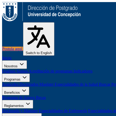
Postula aquí
Switch to English
Inicio
Nosotros
Quiénes Somos
Acreditación de programas
Indicadores
Programas
Aranceles
Doctorados
Magíster
Especialidades de la Salud
Buscar Pr
Beneficios
Programa de Apoyo
Becas
Reglamentos
Doctorado y Magíster
Especialidades de Enfermería
Especialidades d