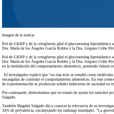
Imagen de la noticia
Rol de GKRP y de la cetogénesis glial el glucosensing hipotalámico s
Dra. María de los Ángeles García Robles y la Dra. Amparo Uribe Pére
Rol de GKRP y de la cetogénesis glial el glucosensing hipotalámico s
Dra. María de los Ángeles García Robles y la Dra. Amparo Uribe Pérez,
en la modulación del comportamiento alimenticio, poniendo énfasis en
El investigador explicó que “en esta tesis se estudió como moléculas
encargadas de controlar el comportamiento alimenticio. En este conte
de experimentación se produzcan señales inductoras de saciedad en res
Por contraparte, demostramos que en estado de ayuno los tanicitos pr
Salgado.
También Magdiel Salgado dio a conocer la relevancia de su investigaci
34% de prevalencia, encabezando los rankings mundiales. “La gravedad