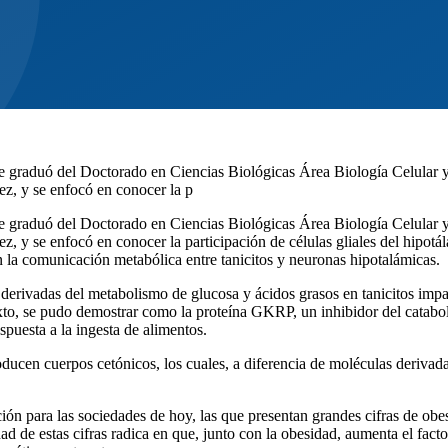
e graduó del Doctorado en Ciencias Biológicas Área Biología Celular y
z, y se enfocó en conocer la p
e graduó del Doctorado en Ciencias Biológicas Área Biología Celular y
 y se enfocó en conocer la participación de células gliales del hipotá
 la comunicación metabólica entre tanicitos y neuronas hipotalámicas.
 derivadas del metabolismo de glucosa y ácidos grasos en tanicitos impa
xto, se pudo demostrar como la proteína GKRP, un inhibidor del catabol
puesta a la ingesta de alimentos.
oducen cuerpos cetónicos, los cuales, a diferencia de moléculas deriva
ón para las sociedades de hoy, las que presentan grandes cifras de obes
 de estas cifras radica en que, junto con la obesidad, aumenta el fact