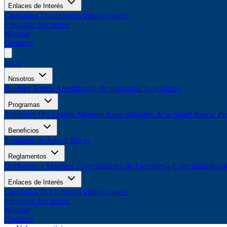
Enlaces de Interés
Convenios
Documentos Institucionales
Preguntas frecuentes
Noticias
Contacto
Inicio
Nosotros
Quiénes Somos
Acreditación de programas
Indicadores
Programas
Aranceles
Doctorados
Magíster
Especialidades de la Salud
Buscar Pr
Beneficios
Programa de Apoyo
Becas
Reglamentos
Doctorado y Magíster
Especialidades de Enfermería
Especialidades d
Enlaces de Interés
Convenios
Documentos Institucionales
Preguntas frecuentes
Noticias
Contacto