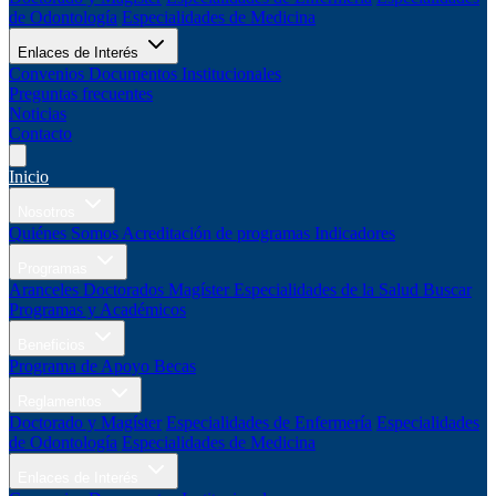
de Odontología
Especialidades de Medicina
Enlaces de Interés
Convenios
Documentos Institucionales
Preguntas frecuentes
Noticias
Contacto
Inicio
Nosotros
Quiénes Somos
Acreditación de programas
Indicadores
Programas
Aranceles
Doctorados
Magíster
Especialidades de la Salud
Buscar
Programas y Académicos
Beneficios
Programa de Apoyo
Becas
Reglamentos
Doctorado y Magíster
Especialidades de Enfermería
Especialidades
de Odontología
Especialidades de Medicina
Enlaces de Interés