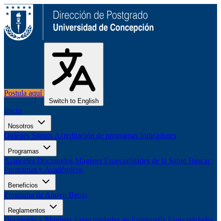
Postula aquí
Switch to English
Inicio
Nosotros
Quiénes Somos
Acreditación de programas
Indicadores
Programas
Aranceles
Doctorados
Magíster
Especialidades de la Salud
Buscar
Programas y Académicos
Beneficios
Programa de Apoyo
Becas
Reglamentos
Doctorado y Magíster
Especialidades de Enfermería
Especialidades