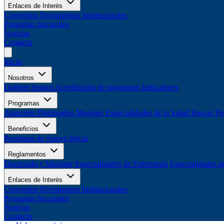
Enlaces de Interés
Convenios
Documentos Institucionales
Preguntas frecuentes
Noticias
Contacto
Inicio
Nosotros
Quiénes Somos
Acreditación de programas
Indicadores
Programas
Aranceles
Doctorados
Magíster
Especialidades de la Salud
Buscar Pr
Beneficios
Programa de Apoyo
Becas
Reglamentos
Doctorado y Magíster
Especialidades de Enfermería
Especialidades d
Enlaces de Interés
Convenios
Documentos Institucionales
Preguntas frecuentes
Noticias
Contacto