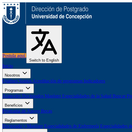
Postula aquí
Switch to English
Inicio
Nosotros
Quiénes Somos
Acreditación de programas
Indicadores
Programas
Aranceles
Doctorados
Magíster
Especialidades de la Salud
Buscar Pr
Beneficios
Programa de Apoyo
Becas
Reglamentos
Doctorado y Magíster
Especialidades de Enfermería
Especialidades d