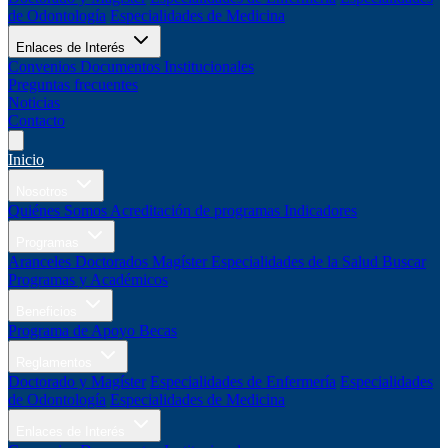
de Odontología
Especialidades de Medicina
Enlaces de Interés
Convenios
Documentos Institucionales
Preguntas frecuentes
Noticias
Contacto
Inicio
Nosotros
Quiénes Somos
Acreditación de programas
Indicadores
Programas
Aranceles
Doctorados
Magíster
Especialidades de la Salud
Buscar
Programas y Académicos
Beneficios
Programa de Apoyo
Becas
Reglamentos
Doctorado y Magíster
Especialidades de Enfermería
Especialidades
de Odontología
Especialidades de Medicina
Enlaces de Interés