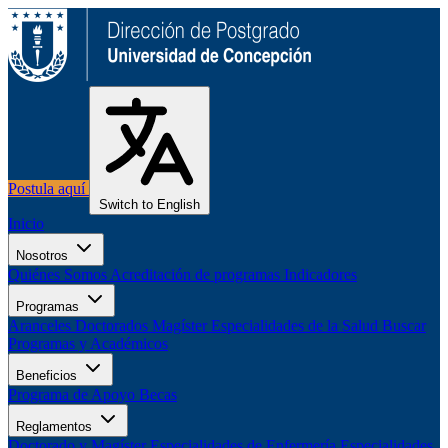
Postula aquí
Switch to English
Inicio
Nosotros
Quiénes Somos
Acreditación de programas
Indicadores
Programas
Aranceles
Doctorados
Magíster
Especialidades de la Salud
Buscar
Programas y Académicos
Beneficios
Programa de Apoyo
Becas
Reglamentos
Doctorado y Magíster
Especialidades de Enfermería
Especialidades