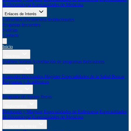
de Odontología
Especialidades de Medicina
Enlaces de Interés
Convenios
Documentos Institucionales
Preguntas frecuentes
Noticias
Contacto
Inicio
Nosotros
Quiénes Somos
Acreditación de programas
Indicadores
Programas
Aranceles
Doctorados
Magíster
Especialidades de la Salud
Buscar
Programas y Académicos
Beneficios
Programa de Apoyo
Becas
Reglamentos
Doctorado y Magíster
Especialidades de Enfermería
Especialidades
de Odontología
Especialidades de Medicina
Enlaces de Interés