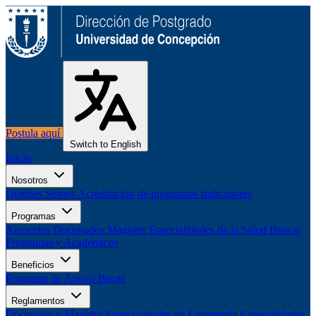
Postula aquí
Switch to English
Inicio
Nosotros
Quiénes Somos
Acreditación de programas
Indicadores
Programas
Aranceles
Doctorados
Magíster
Especialidades de la Salud
Buscar
Programas y Académicos
Beneficios
Programa de Apoyo
Becas
Reglamentos
Doctorado y Magíster
Especialidades de Enfermería
Especialidades